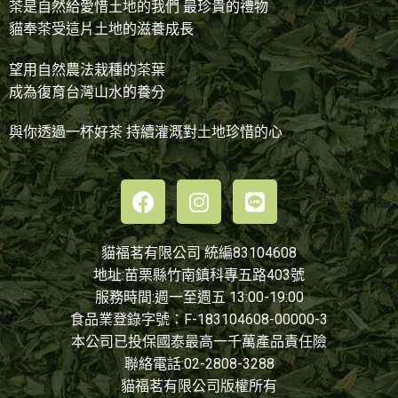
茶是自然給愛惜土地的我們 最珍貴的禮物
貓奉茶受這片土地的滋養成長
望用自然農法栽種的茶葉
成為復育台灣山水的養分
與你透過一杯好茶 持續灌溉對土地珍惜的心
貓福茗有限公司 統編83104608
地址:苗栗縣竹南鎮科專五路403號
服務時間:週一至週五 13:00-19:00
食品業登錄字號：F-183104608-00000-3
本公司已投保國泰最高一千萬產品責任險
聯絡電話:
02-2808-3288
貓福茗有限公司版權所有