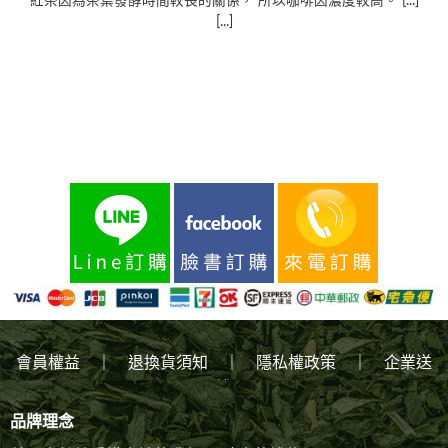
紅茶因為茶葉發酵時間較長的關係， 所以咖啡因濃度較高。 [...]
[...]
會員權益
｜
退換貨須知
｜
隱私權政策
｜
企業送
禮
品牌理念